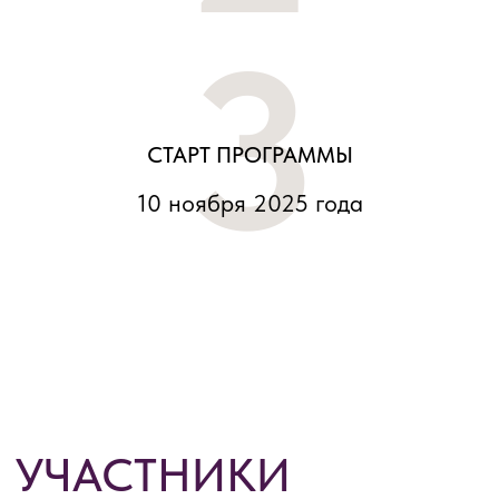
3
Дорогие друзья и коллеги, мы рады
объявить итоги отбора участников
четвертого сезона «Правовой академии
НКО 4.0». Ими стали 292 человека из 67
СТАРТ ПРОГРАММЫ
регионов России!
10 ноября
2025 года