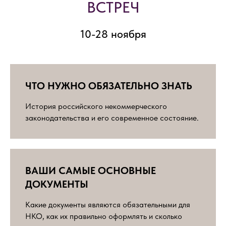
ВСТРЕЧ
10-28 ноября
ЧТО НУЖНО ОБЯЗАТЕЛЬНО ЗНАТЬ
История российского некоммерческого
законодательства и его современное состояние.
ЗНАК ЮРИДИЧЕСКОГО
КАЧЕСТВА
ВАШИ САМЫЕ ОСНОВНЫЕ
ДОКУМЕНТЫ
Самых активных участников,
Какие документы являются обязательными для
представителей зарегистрированных НКО,
НКО, как их правильно оформлять и сколько
мы отмечаем знаком «юридического