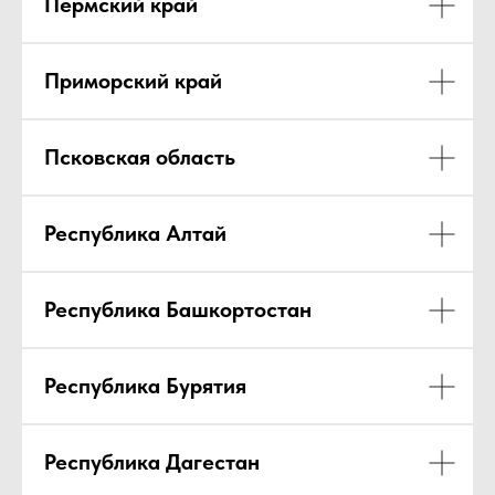
Пермский край
Приморский край
Псковская область
Республика Алтай
ЧТО ЖДЕТ
УЧАСТНИКОВ
Республика Башкортостан
«ПРАВОВОЙ
АКАДЕМИИ НКО
Республика Бурятия
4.0»?
Республика Дагестан
Три недели полезных встреч с юристами,